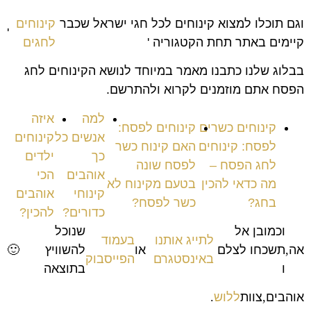
וגם תוכלו למצוא קינוחים לכל חגי ישראל שכבר
קינוחים
'
קיימים באתר תחת הקטגוריה '
לחגים
בבלוג שלנו כתבנו מאמר במיוחד לנושא הקינוחים לחג
הפסח אתם מוזמנים לקרוא ולהתרשם.
למה
איזה
קינוחים כשרים
קינוחים לפסח:
אנשים כל
קינוחים
לפסח: קינוחים
האם קינוח כשר
כך
ילדים
לחג הפסח –
לפסח שונה
אוהבים
הכי
מה כדאי להכין
בטעם מקינוח לא
קינוחי
אוהבים
בחג?
כשר לפסח?
כדורים?
להכין?
וכמובן אל
שנוכל
לתייג אותנו
בעמוד
אה
,
תשכחו לצלם
או
להשוויץ
🙂
באינסטגרם
הפייסבוק
ו
בתוצאה
אוהבים
,
צוות
ללוש
.