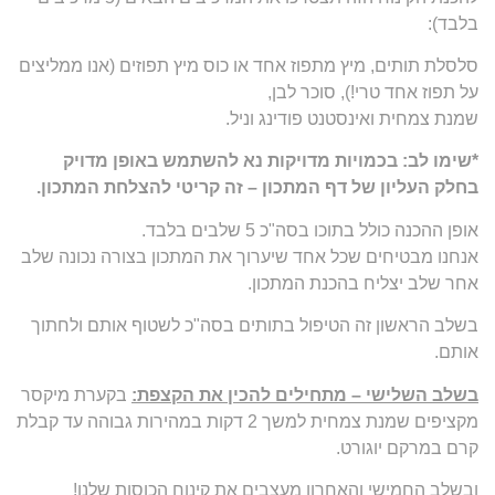
בלבד):
סלסלת תותים, מיץ מתפוז אחד או כוס מיץ תפוזים (אנו ממליצים
על תפוז אחד טרי!), סוכר לבן,
שמנת צמחית ואינסטנט פודינג וניל.
*שימו לב: בכמויות מדויקות נא להשתמש באופן מדויק
בחלק העליון של דף המתכון – זה קריטי להצלחת המתכון.
אופן ההכנה כולל בתוכו בסה"כ 5 שלבים בלבד.
אנחנו מבטיחים שכל אחד שיערוך את המתכון בצורה נכונה שלב
אחר שלב יצליח בהכנת המתכון.
בשלב הראשון זה הטיפול בתותים בסה"כ לשטוף אותם ולחתוך
אותם.
בשלב השלישי – מתחילים להכין את הקצפת:
בקערת מיקסר
מקציפים שמנת צמחית למשך 2 דקות במהירות גבוהה עד קבלת
קרם במרקם יוגורט.
ובשלב החמישי והאחרון מעצבים את קינוח הכוסות שלנו!