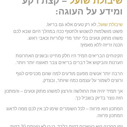
שיבולת שועל
– קצת רקע
ומידע על העוגה
:
שיבולת שועל
, לא רק טעים אלא גם בריא!.
פשוט מושלמות לנשנוש ולחטוף ככה במהלך היום שבא לכם
משהו מתוק וטעים בלי יותר מדי קלוריות וכאבי ראש.
הכנה זריזה ללא מאמץ!
הקינוחים הבריאים תמיד היו חלק מחיינו ובשנים האחרונות
הערנות והביקוש אל דברים בריאים צבר תאוצה יותר ויותר.
הרבה יותר אנשים מפעם מודעים למה שהם מכניסים לגוף
ורוצים לשמור על עצמם כמה שיותר, ובצדק.
אך תמיד יהיה את החולשה והרצון למשהו מתוק וטעים – והמתכון
הזה נוצר בדיוק בשביל כך.
המתכון הוא פרווה – לכל השומרים שימו לב אין לכם ממה לדאוג
המתכון פרווה.
זמן ההכנה הוא כעשרים דקות בלבד. כן כן לא טעיתם 20 דקות