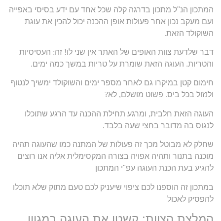
המתכון הנ"ל מתכון בדרגה קלה שכל אחד עם ידע בסיסי באפייה
ועם מעקב נכון אחר פעולות אופן ההכנה יכול להכין את עוגת
השוקולד הזאת
.
דבר שלדעת צוות האופים של האתר אין שני לו
!
זה
:
העסיסיות
והטריות. העוגה הזאת שומרת על טריות במשך כמה ימים
.
חימום קטן במיקרו גם לאחר מספר ימים והשוקולד ימשיך לנטוף
ולנזול בכל ביס
.
פשוט מושלם
,
לא
?
העוגה הזאת חלבית
,
ומרגע תחילת ההכנה עד הרגע שתוכלו
לנגוס בה מדובר בחצי שעה בלבד
.
שחלק לא מבוטל מכך זה פעולות של המתנה כמו שהעוגה תהיה
מוכנה בתנור ותהיה אפויה בצורה המקסימלית אליה אנו רוצים
להגיע בעת הכנת העוגה עפ"י המתכון
במתכון זה הוספנו לכם ציפוי שיעניק לכם טעם מתוק שלא תוכלו
להפסיק לאכול
המלצת הצוות: קשטו את העוגה במגוון