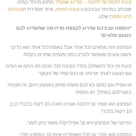
קינוח לפסח קל להכנה – פודינג שוקולד
מתכון מיוחד במינו
שנכתב במיוחד עבורכם כ-
קינוח לפסח
, אחד מסדרת ה
קינוחים
לחג הפסח
שלנו.
*הוספנו עבורכם שדרוג לקצפת מדהימה שתשדרג לכם
הטעם פלאים!
המתכון הזה מתאים לכל אחד אבל באמת לכל אחד הוא כל כך
פשוט וטעים שאפשר להכינו כמה פעמים שתרצו בקלות.
קינוח זה יכול להשתלב נהדר כקינוח לצד הכוס תה החם או המים
עם הנענע לאחר ארוחה או הנס קפה של הבוקר
או אפילו אם סתם בא לכם משהו מתוק באמצע היום, זה הקינוח
בשבילכם במהלך חג הפסח.
המתכון הוא סופר קל להכנה ואורכו הוא כ-10 דקות בלבד! כן כן
10 דקות בלבד!
הדרגה של המתכון היא קל אפילו קלה מאוד ניתן לומר.
המתכון הוא חלבי אז לכל השומרים שימו לב המתכון חלבי.