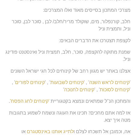
מצרכי המתכון בסייסים מאוד ואלו המצרכים:
חלב, קורנפלור, מים, שוקולד מריר/חלב/ לבן , סוכר לבן, סוכר
וניל, ותמצית וניל
לקצפת תצטרכו את הדברים הבאים:
שמנת מתוקה להקצפה, סוכר, חלב, תמצית וניל ואינסטנט פודינג
וניל.
אצלנו באתר יש מגוון רחב של קינוחים לכל חגי ישראל השונים
'
קינוחים לראש השנה
' , '
קינוחים לשבועות
' , '
קינוחים לפורים
' ,
'
קינוחים לסוכות
' , '
קינוחים לחנוכה
'
והמתכון הנ"ל שמתאים ונמצא בקטגוריית
'קינוחים לחג הפסח'
.
אז למה אתם מחכים
?
תכינו את העוגה ונשמח לשמוע בתגובות
מטה איך יצא
.
אה
,
וכמובן אל תשכחו לצלם ו
לתייג אותנו באינסטגרם
או