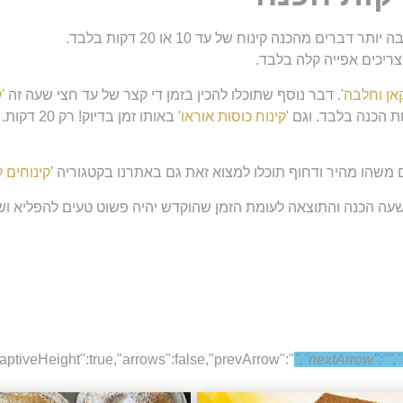
 מהכנה קינוח של עד 10 או 20 דקות בלבד.
צריכים אפייה קלה בלבד.
אן וחלבה
'. דבר נוסף שתוכלו להכין בזמן די קצר של עד חצי שעה זה '
ק
קינוח כוסות אוראו
' באותו זמן בדיוק! רק 20 דקות.
שהו מהיר ודחוף תוכלו למצוא זאת גם באתרנו בקטגוריה '
קינוחים 
י שעה הכנה והתוצאה לעומת הזמן שהוקדש יהיה פשוט טעים להפליא ושו
daptiveHeight":true,"arrows":false,"prevArrow":"
","nextArrow":"
",