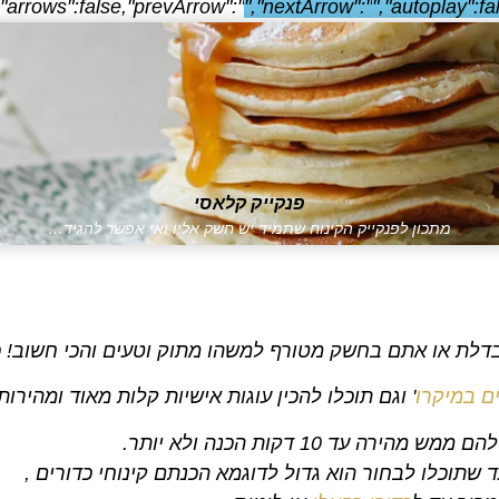
,"arrows":false,"prevArrow":"
","nextArrow":"
","autoplay":fa
פנקייק קלאסי
מתכון לפנקייק הקינוח שתמיד יש חשק אליו ואי אפשר להגיד…
דלת או אתם בחשק מטורף למשהו מתוק וטעים והכי חשוב! כאן
ים במיקרו
' וגם תוכלו להכין עוגות אישיות קלות מאוד ומהירות
תוכלו לבחור הוא גדול לדוגמא הכנתם קינוחי כדורים ,