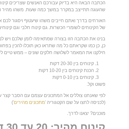
הכתבה הבאה היא בדיוק עבורכם האנשים שצריכים קינוח מ
שהעוגה תתייצב במקרר במשך כמה שעות. משהו מהיר וק
האורחים בדרך ואתם חייבים משהו שיעטוף ויסגור לכם את הא
של הקינוחים לשומרי הכשרות. גם קינוח חלבי וגם קינוחי
בנינו את הכתבה הזו בצורה שמתאימה לזמן שלכם ויש לנו
כן, כן כמו שקראתם כל מה שתראו כאן תוכלו להכין בפחות
חילקנו את המאמר לשלושה חלקים שונים – ממש טיים ליין
קינוחים בין 20-30 דקות
הכנת קינוחים בין 10-20 דקות
קינוחים בין 0-10 דקות
פשוט וקל.
לפי שאנחנו צוללים אל המתכונים עצמם עם הסבר קצר על כל
(לכניסה לחצו על שם הקטגוריה '
מתכונים מהירים
')
מוכנים? יצאנו לדרך.
קינוח מהיר: 20 עד 30 דקות הכנה