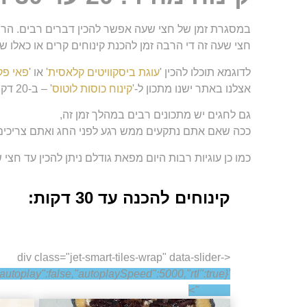
במסגרת זמן של חצי שעה אפשר להכין דברים רבים. הרבה יותר דברים
חצי שעה זה די הרבה זמן להכנת קינוחים קרים או כאלו ש
לדוגמא תוכלו להכין '
עוגת ביסקוויטים קלאסית
' או '
פאי פק
אצלנו באתר ישנו מתכון ל-'
קינוח כוסות לוטוס
' – ב-20 דקות הכנה בלבד. וגם '
גם לחגים יש מתכונים רבים במהלך זמן זה,
ככה שאם אתם נתקעים ממש רגע לפני החג ואתם צריכים מ
כמו כן עוגיות רבות היום מפאת גודלם ניתן להכין עד חצ
קינוחים להכנה עד 30 דקות:
<div class="jet-smart-tiles-wrap" data-slider-
"autoplay":false,"autoplaySpeed":5000,"rtl":true}'
dir="rtl">