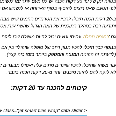
בטווח זמן של עד 20 דקות הכנה יש לנו מעט יותר זמן לנשימה ולהכנה. ונוכל בזמן זה להכין מספר מתכונים של עוגיות שונות
לפי הטעם שאנו רוצים להוסיף בסוף הארוחה או לנשנוש אם
ב-20 דקות הכנה תוכלו להכין את הטרנדים החמים שיש מבחינת קינוחים כיום לדוגמא '
ותודעה רבה במהלך התוכנית של האח הגדול שהשף אורן אסיד
גם '
כנאפה נוטלה
' עסיסי וטעים יכול להיות מושלם שכן לוקח להכין אותו כ
בנוסף לכך תוכלו להכין מגוון רחב של סופלה שוקולד בין אם
(לדעתנו זה הקינוח המנצח והמספק ביותר בזמן כזה קצר).
עוד משהו שתוכלו להכין שילדים מתים עליו ואפילו מבוגרים זה
לא לוקח להם להיות מוכנים יותר מ-20 דקות הכנה בלבד.
קינוחים להכנה עד 20 דקות:
iv class="jet-smart-tiles-wrap" data-slider-