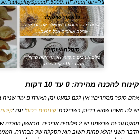
lse,"autoplaySpeed":5000,"rtl":true}' dir="rtl">
כנאפה שוקולד
קינוח מושחת וטעים שמשלב את הכנאפה
שכולם אוהבים אבל הפעם…
סופלה שוקולד
כולם אוהבים סופלה שוקולד קינוח שוקולדי
ממכר ב15 דקות הכנה…
קינוח להכנה מהירה: 0 עד 10 דקות
אתם סופר ממהרים? אין לכם כמעט זמן האורחים עוד שנייה ב
יש לנו משהו שהוא בדיוק בשבילכם '
קינוחים בכוס
' וגם '
קינוח
מהקטגוריות שרשמנו יש 2 פלוסים אדירים. הראשון ההכנה שלהם ממש מהירה עד 10 דקות הכנה ולא יותר.
הדבר השני והלא פחות חשוב הוא הסקלה של הבחירה. המנעד ש