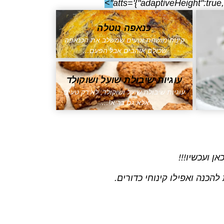
atts='{"adaptiveHeight":true
כנאפה נוטלה
קינוח מושחת וטעים שמשלב את הכנאפה
שכולם אוהבים אבל הפעם…
עוגיות שיבולת שועל ושוקולד
עוגיות שיבולת שועל ושוקולד, לא רק טעים
אלא גם בריא!….
 ועכשיו!!!
 להכנה ואפילו קינוחי כדורים.