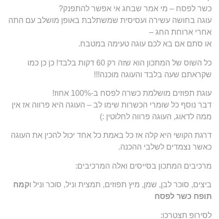
כשר לפסח – מי אמר שבחג אי אפשר להתפנק?
עוגה בחושה עשירה ועסיסית שמשתלבת באופן מושלב עם התה
אחרי ארוחת החג –
או סתם אם בא לכם עוגה טעימה במטבח.
כל השוס של המתכון הוא שזה רק 60 דקות בלבד! כן כן כמו
שקראתם שעה בלבד והעוגה מוכנה!!!
עוגת תפוזים מושלמת כשרה לפסח ב-100% אחוז!
דבר נוסף כל שומרי הכשרות שימו לב – העוגה היא פרווה אז אין
ממה לדאוג, העוגה פרווה לחלוטין :)
דרגת הקושי היא קלה אז כל באמת כל אחד יכול להכין את העוגה
כאשר נצמדים לשלבי ההכנה.
מרכיבים המתכון בסייסים ואלה המרכיבים:
ביצים, סוכר לבן, שמן, מיץ תפוזים, תמצית וניל, סוכר וניל ו
קמח
תופח כשר לפסח
לסירופ תצטרכו: