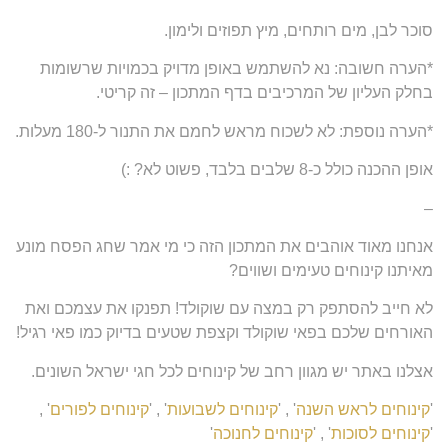
סוכר לבן, מים רותחים, מיץ תפוזים ולימון.
*הערה חשובה: נא להשתמש באופן מדויק בכמויות שרשומות
בחלק העליון של המרכיבים בדף המתכון – זה קריטי.
*הערה נוספת: לא לשכוח מראש לחמם את התנור ל-180 מעלות.
אופן ההכנה כולל כ-8 שלבים בלבד, פשוט לא? :)
–
אנחנו מאוד אוהבים את המתכון הזה כי מי אמר שחג הפסח מונע
מאיתנו קינוחים טעימים ושווים?
לא חייב להסתפק רק במצה עם שוקולד! תפנקו את עצמכם ואת
האורחים שלכם בפאי שוקולד וקצפת שטעים בדיוק כמו פאי רגיל!
אצלנו באתר יש מגוון רחב של קינוחים לכל חגי ישראל השונים.
'
קינוחים לראש השנה
' , '
קינוחים לשבועות
' , '
קינוחים לפורים
' ,
'
קינוחים לסוכות
' , '
קינוחים לחנוכה
'