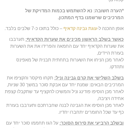
*הערה חשובה: נא להשתמש בכמות המדויקת של
המרכיבים שרשמנו בדף המתכון.
אופן ההכנה ל-
עוגת גבינה קדאיף
– כולל בתוכו כ-7 שלבים בלבד.
כאשר בשלב הראשון מכינים את שערות הקדאיף:
תערבבו
את שערות הקדאיף יחד עם החמאה והפרידו את את השערות
בעזרת היידים,
לאחר מכן הניחו את השערות בתחתית תבנית של מאפינס
ותהדקו.
בשלב השלישי את קרם גבינה וניל:
תקחו מיקסר והקציפו את
המרכיבים הבאים: שמנת יחד עם אבקת סוכר במשך 30 שניות,
לאחר מכן הוסיפו פודינג וניל והמשיכו להקציף עד שתקבלו קצפת
אחידה ויציבה,
לאחר מכן הוסיפו את הגבינה לבנה שחברתכם ותערבבו בעזרת
כף עד שכל החומרים יתחברו יחדיו.
ובשלב הרביעי את סירופ הסוכר:
על הגז תחממו סוכר יחד עם