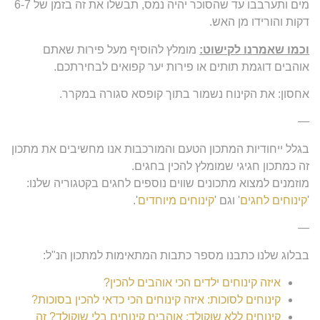
מים ותערבבו עד שהסוכר יהיה נמס, תבשלו את זה בזמן של 6-7
דקות והורידו מן האש.
וכמו שאמרנו לקישוט:
מומלץ להוסיף מעל פירות שאתם
אוהבים דוגמת תותים או פירות יער קפואים לבחירתכם.
אחסון: את הקינוח נשמור בתוך קופסא סגורה במקרר.
—
בגלל ייחודיות המתכון הטעם והמורכבות אנו מחשיבים את מתכון
זה כמתכון חגיגי שמומלץ להכין בחגים.
מוזמנים למצוא מתכונים שווים נוספים לחגים בקטגוריה שלנו:
'
קינוחים לחגים
' וגם '
קינוחים מיוחדים
'.
—
בבלוג שלנו כתבנו מספר כתבות המתאימות למתכון הנ"ל:
איזה קינוחים ילדים הכי אוהבים להכין?
קינוחים לסוכות: איזה קינוחים הכי כדאי להכין בסוכות?
קינוחים ללא שוקולד: אוהבים קינוחים בלי שוקולד? זה