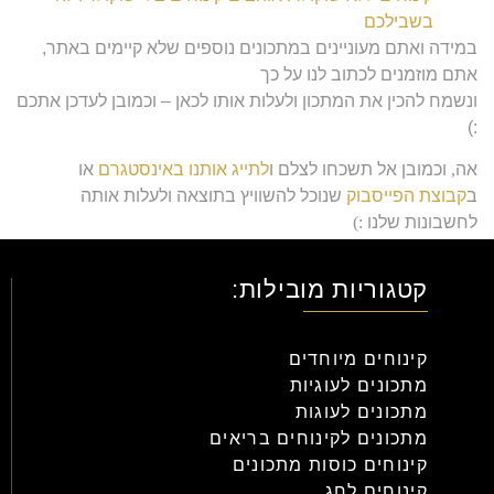
בשבילכם
במידה ואתם מעוניינים במתכונים נוספים שלא קיימים באתר,
אתם מוזמנים לכתוב לנו על כך
ונשמח להכין את המתכון ולעלות אותו לכאן – וכמובן לעדכן אתכם
:)
אה
,
וכמובן אל תשכחו לצלם ו
לתייג אותנו באינסטגרם
או
ב
קבוצת הפייסבוק
שנוכל להשוויץ בתוצאה ולעלות אותה
לחשבונות שלנו
:)
אוהבים
,
צוות
ללוש
.
קטגוריות מובילות:
קינוחים מיוחדים
מתכונים לעוגיות
מתכונים לעוגות
מתכונים לקינוחים בריאים
קינוחים כוסות מתכונים
קינוחים לחג