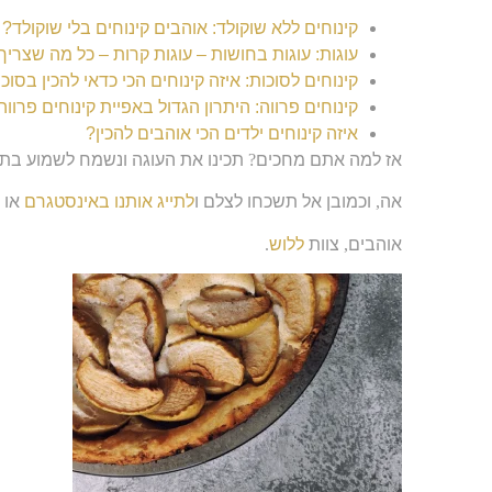
קינוחים ללא שוקולד: אוהבים קינוחים בלי שוקולד?
עוגות: עוגות בחושות – עוגות קרות – כל מה שצריך
קינוחים לסוכות: איזה קינוחים הכי כדאי להכין בסוכ
קינוחים פרווה: היתרון הגדול באפיית קינוחים פרווה
איזה קינוחים ילדים הכי אוהבים להכין?
אז למה אתם מחכים
?
תכינו את העוגה ונשמח לשמוע בתג
אה
,
וכמובן אל תשכחו לצלם ו
לתייג אותנו באינסטגרם
או ו
אוהבים
,
צוות
ללוש
.