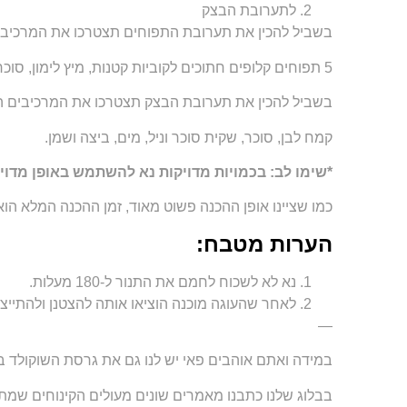
לתערובת הבצק
בשביל להכין את תערובת התפוחים תצטרכו את המרכיבי
5 תפוחים קלופים חתוכים לקוביות קטנות, מיץ לימון, סוכר, דבש ושקית סוכר וניל.
בשביל להכין את תערובת הבצק תצטרכו את המרכיבים ה
קמח לבן, סוכר, שקית סוכר וניל, מים, ביצה ושמן.
*שימו לב: בכמויות מדויקות נא להשתמש באופן מדוי
כמו שציינו אופן ההכנה פשוט מאוד, זמן ההכנה המלא הוא כ-60 דקות, אבל רוב הזמן זה אפייה ב
הערות מטבח:
נא לא לשכוח לחמם את התנור ל-180 מעלות.
לאחר שהעוגה מוכנה הוציאו אותה להצטנן ולהתייצ
—
במידה ואתם אוהבים פאי יש לנו גם את גרסת השוקולד ב
בבלוג שלנו כתבנו מאמרים שונים מעולים הקינוחים שמתא