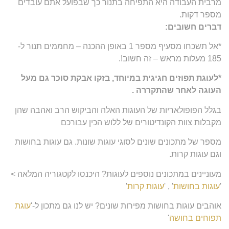
מרבית העבודה היא התפיחה בתנור כך שבפועל אתם עובדים
מספר דקות.
דברים חשובים:
*אל תשכחו מסעיף מספר 1 באופן ההכנה – מחממים תנור ל-
185 מעלות מראש – זה חשוב!.
*לעוגת תפוזים חגיגית במיוחד, בזקו אבקת סוכר גם מעל
העוגה לאחר שהתקררה .
בגלל הפופולאריות של העוגות האלה והביקוש הרב ואהבה שהן
מקבלות צוות הקונדיטורים של ללוש הכין עבורכם
מספר של מתכונים שונים לסוגי עוגות שונות. גם עוגות בחושות
וגם עוגות קרות.
מעוניינים במתכונים נוספים לעוגות? היכנסו לקטגוריה המלאה >
'
עוגות בחושות
' , '
עוגות קרות
'
אוהבים עוגות בחושות מפירות שונים? יש לנו גם מתכון ל-'
עוגת
תפוחים בחושה
'