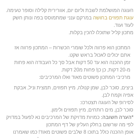
העוגה המושלמת לשבת וליום יום, אוורירית קלילה וסופר טעימה.
עוגת תפוזים בחושה
במרקם ענני שמתמוסס בפה ונותן חשק
לעוד ועוד.
מתכון קליל שתוכלו להכין בקלות.
המתכון הוא פרווה ולכל שומרי הכשרות – המתכון פרווה אז
אתם יכולים לאכול בראש שקט.
זמן ההכנה הוא עד 50 דקות אבל סך כל העבודה הוא פחות
מ-20 דקות, כן כן! פחות מ20 דקות.
מרכיבי המתכון פשוטים מאוד ואלו המרכיבים:
ביצים, סוכר לבן, שמן קנולה, מיץ תפוזים, תמצית וניל, אבקת
אפיה וקמח לבן.
לסירופ של העוגה תצטרכו:
סוכר לבן, מים רותחים, מיץ תפוזים ולימון.
*הערה חשובה:
כמויות מדויקת של המרכיבים נא לפעול במדויק
לפי מה שרשום בחלק העליון של דף המתכון
אופן ההכנה כולל בתוכו 8 שלבים פשוטים מאוד! כמו שאמרנו