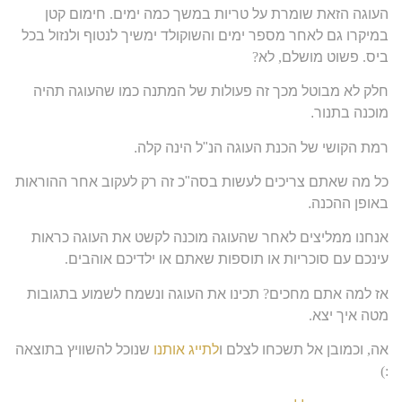
העוגה הזאת שומרת על טריות במשך כמה ימים
.
חימום קטן
במיקרו גם לאחר מספר ימים והשוקולד ימשיך לנטוף ולנזול בכל
ביס
.
פשוט מושלם
,
לא
?
חלק לא מבוטל מכך זה פעולות של המתנה כמו שהעוגה תהיה
מוכנה בתנור.
רמת הקושי של הכנת העוגה הנ"ל הינה קלה.
כל מה שאתם צריכים לעשות בסה"כ זה רק לעקוב אחר ההוראות
באופן ההכנה.
אנחנו ממליצים לאחר שהעוגה מוכנה לקשט את העוגה כראות
עינכם עם סוכריות או תוספות שאתם או ילדיכם אוהבים
.
אז למה אתם מחכים
?
תכינו את העוגה ונשמח לשמוע בתגובות
מטה איך יצא
.
אה
,
וכמובן אל תשכחו לצלם ו
לתייג אותנו
שנוכל להשוויץ בתוצאה
:)