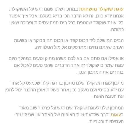
עוגת שוקולד מושחתת
במתכון שלנו שמנו דגש על
השוקולד
.
אנחנו יודעים כן
,
זה לא הדבר הכי בריא בעולם
.
אבל איך אפשר
בלי עוגת שוקולד שנוטפת בכל ביס חמה עסיסית ופריכה שאין
כמותה
.
הביס המושלם ליד הכוס קפה או הכוס תה בבוקר או בשעות
הערב שאתם נחים ומתרפקים אל מול הטלוויזיה
.
או אפילו אם סתם אם בא לכם משהו מתוק וטעים במהלך היום
עוגת שמרים שוקולד זה אחד הדברים שהכי טעים לאכול אם
בוחרים את המתכון הנכון
.
מתכון עוגת השוקולד שלנו מתכון בדרגה קלה שכמעט קל אחד
עם ידע בסיסי ועם מעקב נכון אחר פעולות אופן ההכנה יכול להכין
את העוגה הזאת
.
המתכון שלנו לעוגת שוקולד שם דגש על פרט חשוב מאוד
ב
עוגות
.
דבר שלדעת צוות האופים של האתר אין שני לו
!
וזה
:
העסיסיות והטריות.