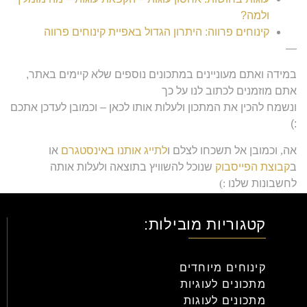
ולמה?
קינוחים פרווה: היתרון הגדול באפיית קינוחים פרווה
—
במידה ואתם מעוניינים במתכונים נוספים שלא קיימים באתר,
אתם מוזמנים לכתוב לנו על כך
ונשמח להכין את המתכון ולעלות אותו לכאן – וכמובן לעדכן אתכם
:)
אה
,
וכמובן אל תשכחו לצלם ו
לתייג אותנו באינסטגרם
או
ב
קבוצת הפייסבוק
שנוכל להשוויץ בתוצאה ולעלות אותה
לחשבונות שלנו
:)
אוהבים
,
צוות
ללוש
.
קטגוריות מובילות:
קינוחים מיוחדים
מתכונים לעוגיות
מתכונים לעוגות