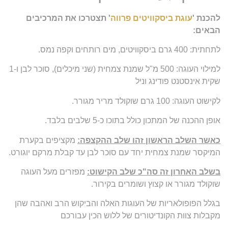
להכנת '
עוגת ביסקוויטים פרווה
' תצטרכו את המרכיבים
הבאים:
לתחתית: 400 גרם ביסקוויטים, מים רותחים וקפה נמס.
למילוי העוגה: 500 מ"ל שמנת צמחית (שני מיכלים), סוכר לבן ו-1
שקית אינסטנט פודינג וניל
לקישוט העוגה: 100 גרם שוקולד מריר מגורר.
אופן ההכנה של המתכון כולל בתוכו כ-5 שלבים בלבד.
כאשר השלב הראשון זהו שלב ההקצפה:
מקציפים בקערת
המיקסר שמנת צמחית יחד עם סוכר לבן עד קבלת מרקם יוגורט.
בשלב האחרון זה סה"כ שלב הקישוט:
מפזרים מעל העוגה
שוקולד מגורר או קצוץ ושומרים בקירור.
בגלל הפופולאריות של העוגות האלה והביקוש הרב ואהבה שהן
מקבלות צוות הקונדיטורים של ללוש הכין עבורכם