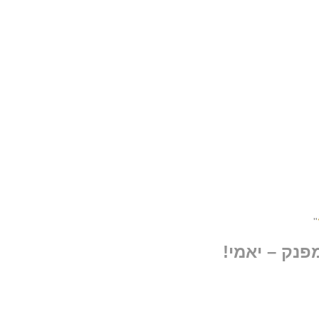
"
פנק – יאמי!