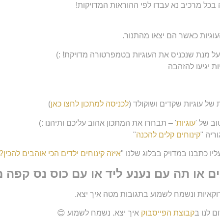
 בכל מרכיב נא עבדו לפי ההוראות המדויקות!
וגיות כאשר הם יצאו מהתנור.
של עוגיות שקדים ושוקולד (
לכניסה למתכון לחצו כאן
)
וב של '
עוגיות
' – תבחרו את המתכון אהוב עליכם ותיהנו :)
ריה "
קינוחים קלים להכנה
"
יו כתבנו במדויק בבלוג שלנו "
איזה קינוחים ילדים הכי אוהבים להכין?
או תה עם נענע ליד או עם כוס נס קפה מ
וקאיות ונשמח לשמוע בתגובות מטה איך יצא.
ם לנו ב
קבוצת הפייסבוק
איך יצא. נשמח לשמוע 😊