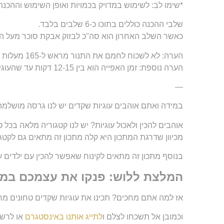
*שימו לב: לשימוש במדויק בכמויות ואופן השימוש וההכנה
שלבי ההכנה כוללים בתוכו כ-6 שלבים בלבד.
כאשר השלב האחרון הוא סה"כ לבזוק אבקת סוכר מעל הע
הערה: לא לשכוח לחמם את התנור מראש ל-165 מעלות על מנת שנכניס את העוגיות בטמפרטורה מדויקת! :)
הערה נוספת: זמן האפייה הוא בין 12-15 דקות עד שהעוגיות יגיעו להזהבה
—
במידה ואתם אוהבים עוגיות שקדים יש לנו גרסה מושלמת 
אוהבים להכין ולאכול עוגיות? יש לנו קטגוריה מלאה בכל ט
מכיוון שדרגת המתכון היא קלה מתכון זה מתאים גם לקטגו
בנוסף מתכון זה מתאים לקינוח שאפשר להכין עם ילדים על
המלצת ללוש: פנקו את עצמכם במים 
אז למה אתם מחכים? תכינו את עוגיות שקדים טחונים מר
וכמובן אל תשכחו לצלם ו
לתייג אותנו באינסטגרם
או לרשו