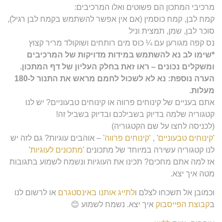
מרכיבי המתכון הם פשוטים ואלו המרכיבים:
קמח לבן, קמח כוסמין (אם אין אפשר להשתמש בקמח לבן רגיל),
סוכר לבן, שמן, תמצית וניל
נס קפה מגורען עם ¼ כוס מים רותחים ושוקולד מריר קצוץ
*שימו לב נא להשתמש במידות מדויקות של המרכיבים
ומשקלים נכונים – ראו זאת בחלק העליון של דף המתכון.
הערה נוספת: נא לא לשכול לחמם מראש את התנור ל-180
מעלות.
אתם בעניים של קינוחים פרווה או קינוחים טבעוניים? יש לנו
קטגוריה שלמה בדיוק בשבילכם ובדיוק בשביל זה!
(לכניסה לחצו על שם הקטגוריה)
'
קינוחים טבעוניים
' , '
קינוחים פרווה
' – אוהבים עוגיות? גם לזה יש
לנו קטגוריה עשירה במיוחד של מתכונים '
מתכונים לעוגיות
'
אז למה אתם מחכים? תכינו את העוגיות ונשמח לשמוע בתגובות
מטה איך יצא.
וכמובן אל תשכחו לצלם ו
לתייג אותנו באינסטגרם
או לרשום לנו
ב
קבוצת הפייסבוק
איך יצא. נשמח לשמוע 😊