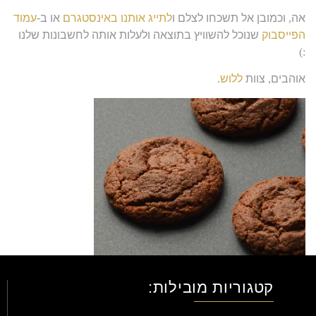
אה
,
וכמובן אל תשכחו לצלם ו
לתייג אותנו באינסטגרם
או ב-
עמוד
הפייסבוק
שנוכל להשוויץ בתוצאה ולעלות אותה לחשבונות שלנו
:)
אוהבים
,
צוות
ללוש
.
קטגוריות מובילות: