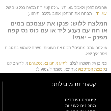
אוהבים להכין ולאכול עוגיות? יש לנו קטגוריה מלאה בכל טוב של
'
עוגיות
' – תבחרו את המתכון אהוב עליכם ותיהנו :)
המלצת ללוש: פנקו את עצמכם במים
או תה עם נענע ליד או עם כוס נס קפה
מפנק – יאמי!
אז למה אתם מחכים? תכינו את העוגיות ונשמח לשמוע בתגובות
מטה איך יצא.
וכמובן אל תשכחו לצלם ו
לתייג אותנו באינסטגרם
או לרשום לנו
ב
קבוצת הפייסבוק
איך יצא. נשמח לשמוע 😊
אוהבים, צוות
ללוש
.
קטגוריות מובילות:
קינוחים מיוחדים
מתכונים לעוגיות