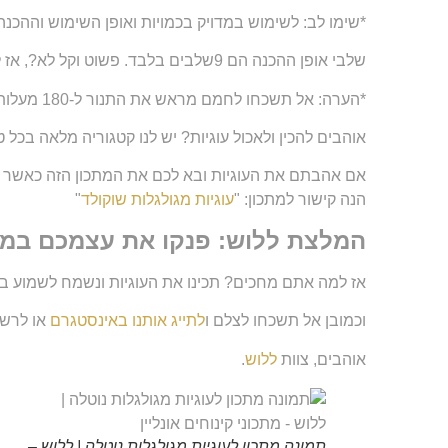
*שימו לב: לשימוש במדויק בכמויות ואופן השימוש וההכנה
שלבי אופן ההכנה הם 9שלבים בלבד. פשוט וקל לא?, אז למה אתם מחכים!
*הערה: אל תשכחו לחמם מראש את התנור ל-180 מעלות על מנת שיהיה בטמפרטורה הנכונה כאשר אתם מכניסים את העוגיות.
אוהבים להכין ולאכול עוגיות? יש לנו קטגוריה מלאה בכל ט
אם אהבתם את העוגיות ובא לכם את המתכון הזה כאשר ה
הנה קישור למתכון: "
עוגיות מגולגלות שוקולד
"
המלצת ללוש: פנקו את עצמכם במים 
אז למה אתם מחכים? תכינו את העוגיות ונשמח לשמוע בת
וכמובן אל תשכחו לצלם ו
לתייג אותנו באינסטגרם
או לרשו
אוהבים, צוות
ללוש
.
תמונה מתכון לעוגיות מגולגלות נוטלה | ללוש –