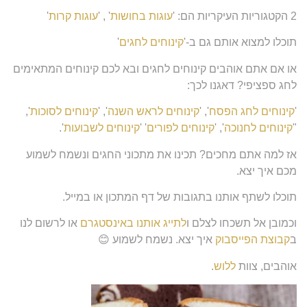
2 הקטגוריות העיקריות הם: '
עוגות בחושות
' , '
עוגות קרות
'
תוכלו למצוא אותם גם ב-'
קינוחים לחגים
'
או אם אתם אוהבים קינוחים לחגים ובא לכם קינוחים המתאימים
לחג ספציפי? דאגנו לכך:
'
קינוחים לחג הפסח
', '
קינוחים לראש השנה
', '
קינוחים לסוכות
',
"
קינוחים לחנוכה
', '
קינוחים לפורים
' '
קינוחים לשבועות
'.
אז למה אתם מחכים? תכינו את מתכוני החגים ונשמח לשמוע
מכם איך יצא.
תוכלו לשתף אותנו בתגובות של דף המתכון או במייל.
וכמובן אל תשכחו לצלם ו
לתייג אותנו באינסטגרם
או לרשום לנו
ב
קבוצת הפייסבוק
איך יצא. נשמח לשמוע 😊
אוהבים, צוות
ללוש
.