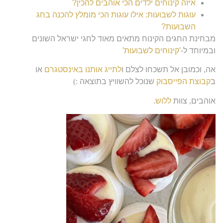
איזה קינוחים ילדים הכי אוהבים להכין?
עוגות לשבועות: אילו עוגות הכי מומלץ להכנה בחג
השבועות?
מבחינת החגים הקינוח מתאים מאוד לחגי ישראל השונים
ובמיוחד ל-'
קינוחים לשבועות
'
אה
,
וכמובן אל תשכחו לצלם ו
לתייג אותנו באינסטגרם
או
ב
קבוצת הפייסבוק
שנוכל להשוויץ בתוצאה
:)
אוהבים
,
צוות
ללוש
.