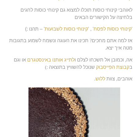
לאוהבי קינוחי כוסות תוכלו למצוא גם קינוחי כוסות לחגים
בלחיצה על הקישורים הבאים
'
קינוחי כוסות לפסח
' , '
קינוחי כוסות לשבועות
' – תהנו :)
אז למה אתם מחכים
?
תכינו את העוגה ונשמח לשמוע בתגובות
מטה איך יצא
.
אה
,
וכמובן אל תשכחו לצלם ו
לתייג אותנו באינסטגרם
או וגם
ב
קבוצת הפייסבוק
שנוכל להשוויץ בתוצאה
:)
אוהבים
,
צוות
ללוש
.