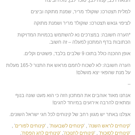
חמאה רכב, קמח לבן, סוכר לבן, מלח וביצה
למלית תצטרכו: שוקולד מריר, שמנת מתוקה וביצים
לציפוי גנאש תצטרכו: שוקולד מריר ושמנת מתוקה
*הערה חשובה: במצרכים נא להשתמש בכמויות המדויקות
הכתובות בדף המתכון למעלה – זה חשוב.
אופן ההכנה כולל בתוכו 9 שלבים בלבד, פשוטים וקלים.
הערה חשובה: לא לשכוח לחמם מראש את התנור ל-165 מעלות
על מנת שהפאי יצא מושלם!
–
אנחנו מאוד אוהבים את המתכון הזה כי הוא מעט שונה בנוף
ומתאים להרבה אירועים במיוחד לחגים!
אצלנו באתר יש מגוון רחב של קינוחים לכל חגי ישראל השונים.
'
קינוחים לראש השנה
' , '
קינוחים לשבועות
' , '
קינוחים לפורים
' ,
'
קינוחים לסוכות
' , '
קינוחים לחנוכה
',
'קינוחים לחג הפסח'
.