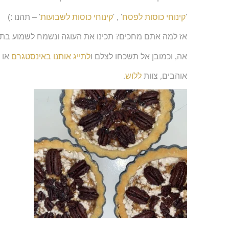
'
קינוחי כוסות לפסח
' , '
קינוחי כוסות לשבועות
' – תהנו :)
אז למה אתם מחכים
?
תכינו את העוגה ונשמח לשמוע בתג
אה
,
וכמובן אל תשכחו לצלם ו
לתייג אותנו באינסטגרם
או ו
אוהבים
,
צוות
ללוש
.