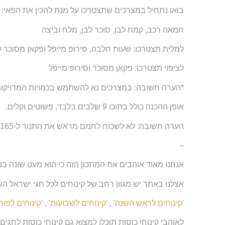
בואו נתחיל במצרכים שתצטרכו על מנת להכין את הפאי:
חמאה רכב, קמח לבן, סוכר לבן, מלח וביצה
למלית תצטרכו: שעות חלבה, סירופ מייפל ופקאן מסוכר ק
לציפוי תצטרכו: פקאן מסוכר וסירופ מייפל
*הערה חשובה: במצרכים נא להשתמש בכמויות המדויקות
אופן ההכנה כולל בתוכו 9 שלבים בלבד, פשוטים וקלים.
הערה חשובה: לא לשכוח לחמם מראש את התנור ל-165 מעלות על מנת שהפאי יצא מושלם!
–
אנחנו מאוד אוהבים את המתכון הזה כי הוא מעט שונה בנ
אצלנו באתר יש מגוון רחב של קינוחים לכל חגי ישראל הש
'
קינוחים לראש השנה
' , '
קינוחים לשבועות
' , '
קינוחים לפור
לאוהבי קינוחי כוסות תוכלו למצוא גם קינוחי כוסות לחגי