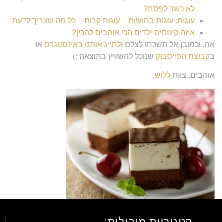
לא כשר לפסח?
עוגות: עוגות בחושות – עוגות קרות – כל מה שצריך לדעת
איזה קינוחים ילדים הכי אוהבים להכין?
אה
,
וכמובן אל תשכחו לצלם ו
לתייג אותנו באינסטגרם
או
ב
קבוצת הפייסבוק
שנוכל להשוויץ בתוצאה
:)
אוהבים
,
צוות
ללוש
.
קטגוריות מובילות: