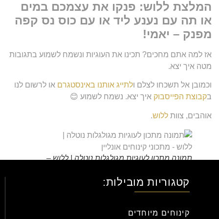
המלצת ללוש: פנקו את עצמכם במים
או תה עם נענע ליד או עם כוס נס קפה
מפנק – יאמי!
אז למה אתם מחכים? תכינו את העוגיות ונשמח לשמוע בתגובות
מטה איך יצא.
וכמובן אל תשכחו לצלם ו
לתייג אותנו באינסטגרם
או לרשום לנו
ב
קבוצת הפייסבוק
איך יצא. נשמח לשמוע 😊
אוהבים, צוות
ללוש
.
תמונה מתכון לעוגיות מגולגלות נוטלה | ללוש –
מתכוני קינוחים אונליין
קטגוריות מובילות:
קינוחים מיוחדים