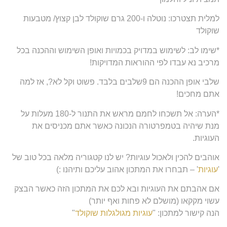
למלית תצטרכו: נוטלה ו-200 גרם שוקולד לבן קצוץ/ מטבעות
שוקולד
*שימו לב: לשימוש במדויק בכמויות ואופן השימוש וההכנה בכל
מרכיב נא עבדו לפי ההוראות המדויקות!
שלבי אופן ההכנה הם 9שלבים בלבד. פשוט וקל לא?, אז למה
אתם מחכים!
*הערה: אל תשכחו לחמם מראש את התנור ל-180 מעלות על
מנת שיהיה בטמפרטורה הנכונה כאשר אתם מכניסים את
העוגיות.
אוהבים להכין ולאכול עוגיות? יש לנו קטגוריה מלאה בכל טוב של
'
עוגיות
' – תבחרו את המתכון אהוב עליכם ותיהנו :)
אם אהבתם את העוגיות ובא לכם את המתכון הזה כאשר הבצק
עשוי מקקאו (מושלם לא פחות ואף יותר)
הנה קישור למתכון: "
עוגיות מגולגלות שוקולד
"