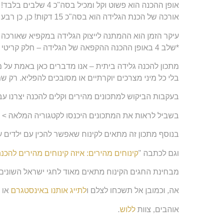
אופן ההכנה הוא פשוט וקל ומכיל בסה"כ 4 שלבים בלבד! זה הכל!
אורכה של הכנת הגלידה הוא בסה"כ 15 דקות! כן, כן רבע שעה והגלידה מוכנה.
עיקר הזמן הוא ההמתנה לייצוק הגלידה במקפיא שאורכה כלילה שלם (8 שעות), אבל לאחר מכן הר
*שלב 4 באופן ההכנה ההקפאה של הגלידה – חלק קריטי ביציבות של הגלידה למרקם המושלם שאנו רוצים.
מתכון להכנה גלידה ביתית – אנו מדברים כאן באמת על מת
בלי כל מיני מצרכים יוקרתיים או מסובכים להפליא. רק ש
בעקבות הביקוש למתכונים מהירים וקלים להכנה יצרנו עבורכם 2 קטגוריות מושלמות בדיוק ב
בשביל לראות את המתכונים היכנסו לקטגוריה המלאה > '
בנוסף מתכון זה מתאים לקינוח שאפשר להכין עם ילדים על
וגם לכתבה "
קינוחים מהירים: איזה קינוחים מהירים להכ
מבחינת החגים הקינוח מתאים מאוד לחגי ישראל השונים ו
אה
,
וכמובן אל תשכחו לצלם ו
לתייג אותנו באינסטגרם
או 
אוהבים
,
צוות
ללוש
.