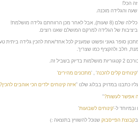
ווחתם גלידה מושלמת!
כון סופר גאוני ופשוט שמעניק לכל אחד/אחת להכין גלידה ביתית טעי
מנת, חלב ולהקציף כמו שצריך.
שביל זה.
קינוחים קלים להכנה
' , '
מתכונים מהירים
'
יו כתבנו במדויק בבלוג שלנו "
איזה קינוחים ילדים הכי אוהבים להכין?
נה אפשר לעשות?
"
במיוחד ל-'
קינוחים לשבועות
'
ב
קבוצת הפייסבוק
שנוכל להשוויץ בתוצאה
:)