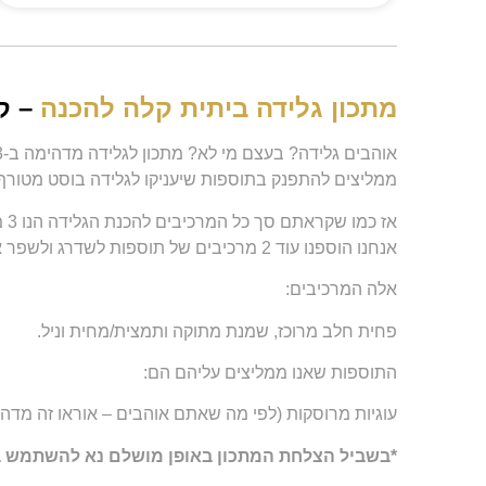
מתכון גלידה ביתית קלה להכנה
– ק
אוהבים גלידה? בעצם מי לא? מתכון לגלידה מדהימה ב-3 מרכיבים בלבד! (ללא התוספות) וברבע שעה עבודה – וואו כמה שזה טעים.
ממליצים להתפנק בתוספות שיעניקו לגלידה בוסט מטורף
אז כמו שקראתם סך כל המרכיבים להכנת הגלידה הנו 3 מרכיבים בלבד!
אנחנו הוספנו עוד 2 מרכיבים של תוספות לשדרג ולשפר את הטעם – אמא כמה שזה היה שווה את זה!!
אלה המרכיבים:
פחית חלב מרוכז, שמנת מתוקה ותמצית/מחית וניל.
התוספות שאנו ממליצים עליהם הם:
עוגיות מרוסקות (לפי מה שאתם אוהבים – אוראו זה מדהים
*בשביל הצלחת המתכון באופן מושלם נא להשתמש בכמ