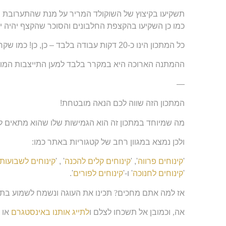
תשקיעו בקיצוץ של השוקולד המריר על מנת שהתערובת תה
כמו כן השקיעו בהקצפת החלבונים והסוכר שהקצף יהיה יצ
כל המתכון הינו כ-20 דקות עבודה בלבד – כן, כן! כמו שקראתם עשרים דקות בלבד.
ההמתנה הארוכה היא במקרר בלבד למען התייצבות המוס
—
המתכון הזה שווה לכם הנאה מובטחת!
מה שמיוחד במתכון זה הוא הגמישות שלו שהוא מתאים 
ולכן נמצא במגוון רחב של קטגוריות באתר כמו:
'
קינוחים פרווה
', '
קינוחים קלים להכנה
' , '
קינוחים לשבועות
'
קינוחים לחנוכה
' ו-'
קינוחים לפורים
'.
אז למה אתם מחכים
?
תכינו את העוגה ונשמח לשמוע בתג
אה
,
וכמובן אל תשכחו לצלם ו
לתייג אותנו באינסטגרם
או 