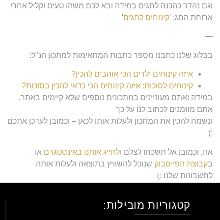
וגם נהדר כהכנה לחגים במידה ובא לכם משהו טעים וקליל אחרי
ארוחת החג: '
קינוחים לחגים
'
—
בבלוג שלנו כתבנו מספר כתבות המתאימות למתכון הנ"ל:
איזה קינוחים ילדים הכי אוהבים להכין?
קינוחים לסוכות: איזה קינוחים הכי כדאי להכין בסוכות?
במידה ואתם מעוניינים במתכונים נוספים שלא קיימים באתר,
אתם מוזמנים לכתוב לנו על כך
ונשמח להכין את המתכון ולעלות אותו לכאן – וכמובן לעדכן אתכם
:)
אה
,
וכמובן אל תשכחו לצלם ו
לתייג אותנו באינסטגרם
או
ב
קבוצת הפייסבוק
שנוכל להשוויץ בתוצאה ולעלות אותה
לחשבונות שלנו
:)
אוהבים
,
צוות
ללוש
.
קטגוריות מובילות: