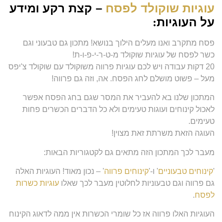
עוגיות שוקולד לפסח
– קצת רקע ומידע
על העוגיות
:
פסח מתקרב ואנו מעלים הילוך בנושא! מתכון גם טבעוני וגם
כשר לפסח של עוגיות שוקולד מ-ט-ר-י-פ-ו-ת!
20 דקות עבודה ויש לכם עוגיות פרווה משוקולד עם שוקולד צ'יפס
מעל – פשוט מושלם לחג הפסח. אה, וזה גם פרווה!
המתכון שלנו בא להעביר את המסר שגם בחג הפסח אפשר
לאכול קינוחים ועוגות טעימים ולא כל הדברים הכשרים פחות
טעימים.
העוגה הזאת משרתת זאת מצוין!
מעבר לכך המתכון הזה מתאים גם לקטגוריות הבאות:
'
קינוחים טבעוניים
' ו-'
קינוחים פרווה
' – נכון מאוד! העוגיות האלה
גם פרווה וגם טבעוניות לחלוטין מעבר לכך שאלו
עוגיות כשרות
לפסח
.
העוגיות האלו פרווה אז כל שומרי הכשרות אין ממה לדאוג הקינוח