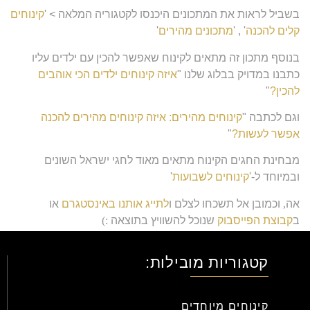
בשביל לראות את המתכונים היכנסו לקטגוריה המלאה > '
קינוחים
קלים להכנה
' , '
מתכונים מהירים
'
בנוסף מתכון זה מתאים לקינוח שאפשר להכין עם ילדים עליו
כתבנו במדויק בבלוג שלנו "
איזה קינוחים ילדים הכי אוהבים
להכין?
"
וגם לכתבה "
קינוחים מהירים: איזה קינוחים מהירים להכנה
אפשר לעשות?
"
מבחינת החגים הקינוח מתאים מאוד לחגי ישראל השונים
ובמיוחד ל-'
קינוחים לשבועות
'
אה
,
וכמובן אל תשכחו לצלם ו
לתייג אותנו באינסטגרם
או
ב
קבוצת הפייסבוק
שנוכל להשוויץ בתוצאה
:)
אוהבים
,
צוות
ללוש
.
קטגוריות מובילות:
קינוחים מיוחדים