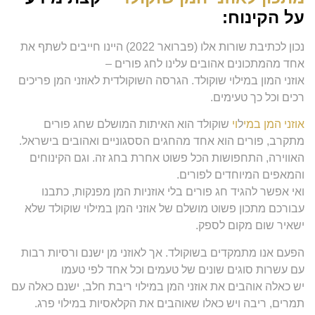
על הקינוח:
נכון לכתיבת שורות אלו (פברואר 2022) היינו חייבים לשתף את
אחד מהמתכונים אהובים עלינו לחג פורים –
אוזני המון במילוי שוקולד. הגרסה השוקולדית לאוזני המן פריכים
רכים וכל כך טעימים.
אוזני המן במי
ל
וי
שוקולד הוא האיתות המושלם שחג פורים
מתקרב, פורים הוא אחד מהחגים הססגוניים ואהובים בישראל.
האווירה, התחפושות הכל פשוט אחרת בחג זה. וגם הקינוחים
והמאפים המיוחדים לפורים.
ואי אפשר להגיד חג פורים בלי אוזניות המן מפנקות, כתבנו
עבורכם מתכון פשוט מושלם של אוזני המן במילוי שוקולד שלא
ישאיר שום מקום לספק.
הפעם אנו מתמקדים בשוקולד. אך לאוזני מן ישנם ורסיות רבות
עם עשרות סוגים שונים של טעמים וכל אחד לפי טעמו
יש כאלה אוהבים את אוזני המן במילוי ריבת חלב, ישנם כאלה עם
תמרים, ריבה ויש כאלו שאוהבים את הקלאסיות במילוי פרג.