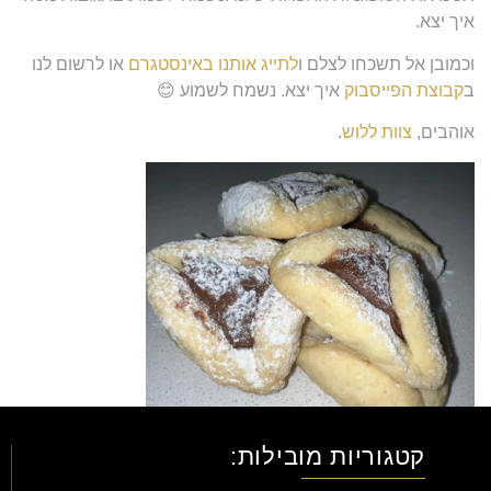
איך יצא.
וכמובן אל תשכחו לצלם ו
לתייג אותנו באינסטגרם
או לרשום לנו
ב
קבוצת הפייסבוק
איך יצא. נשמח לשמוע 😊
אוהבים,
צוות ללוש
.
קטגוריות מובילות: