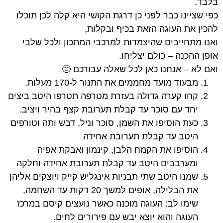
בלבד.
כפי שציינו כבר לפני כן דרגת הקושי היא קלה לכן תוכלו
להכין את העוגה הזאת בכיף ובקלות,
ואנו מתחייבים שהיצמדות למרכבי המתכון ולכל שלבי
אופן ההכנה – כולם יצליחו.
ואם לא – אנחנו כאן לכל שאלה עבורכם 🙂
מבעוד מועד מחממים את התנור ל-170 מעלות.
קחו קערה גדולה בעזרת מטרפה תטרפו היטב ביצים
יחד עם סוכר עד קבלת תערובת קצף בהיר ויציב.
כעת הוסיפו את השמן, סוכר וניל, דבש ותה וטורפים
היטב עד קבלת תערובת אחידה
הוסיפו את הקמח הלבן, קינמון ואבקת אפיה
ומערבבים היטב עד קבלת תערובת אחידה וחלקה
שמנו היטב שתי תבניות אינגליש קייק ויוצקים אליהן
את הבלילה, אופים למשך 20 דקות עד השחמה,
שימו לב: העוגה מוכנה כאשר נועצים קיסם במרכז
העוגה והוא יוצא יבש עם פירורים לחים.