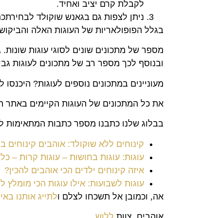
לקבלת קרם יציב ואחיד.
ניתן לצפות גם בגאנש שוקולד לבחירתכם, ממיסים 100 גרם שוקולד לבן/חלב/מריר יחד עם 100 מ"ל שמ
בגלל הפופולאריות של העוגות האלה והביקוש 
מספר של מתכונים שונים לסוגי עוגות שונות. ג
ובנוסף לכך מספר רב של מתכונים לעוגות גבינ
מעוניינים במתכונים נוספים לעוגות? היכנסו ל
את כל המתכונים של העוגות הקיימים באתר ת
בבלוג שלנו כתבנו מספר כתבות המתאימות למ
קינוחים ללא שוקולד: אוהבים קינוחים ב
עוגות: עוגות בחושות – עוגות קרות – כ
איזה קינוחים ילדים הכי אוהבים להכין?
עוגות לשבועות: אילו עוגות הכי מומלץ 
אה
,
וכמובן אל תשכחו לצלם ו
לתייג אותנו בא
אוהבים
,
צוות
ללוש
.