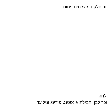
תר חלקם מוצלחים פחות
.
לחה.
אמצעות קרם וניל פשוט, מקציפים 500 מ"ל שמנת מתוקה ביחד עם 3 כפות סוכר לבן וחבילת אינסטנט פודינג וניל עד