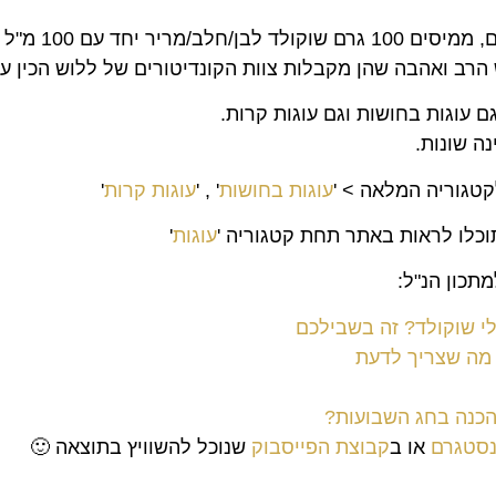
נת מתוקה בפולסים במיקרו.
הרב ואהבה שהן מקבלות צוות הקונדיטורים של ללוש הכין ע
ם עוגות בחושות וגם עוגות קרות.
ה שונות.
קטגוריה המלאה > '
עוגות בחושות
' , '
עוגות קרות
'
וכלו לראות באתר תחת קטגוריה '
עוגות
'
תכון הנ"ל:
לי שוקולד? זה בשבילכם
ל מה שצריך לדעת
להכנה בחג השבועות?
ינסטגרם
או ב
קבוצת הפייסבוק
שנוכל להשוויץ בתוצאה
🙂