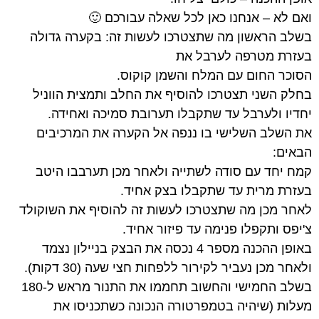
ואם לא – אנחנו כאן לכל שאלה עבורכם 🙂
בשלב הראשון מה שתצטרכו לעשות זה: בקערה גדולה
בעזרת מטרפה לערבל את
הסוכר החום עם המלח והשמן קוקוס.
בחלק השני תצטרכו להוסיף את החלב ותמצית הווניל
יחדיו ולערבל עד שתקבלו תערובת סמיכה ואחידה.
את השלב השלישי בו ננפה אל הקערה את המרכיבים
הבאים:
קמח יחד עם סודה לשתייה ולאחר מכן תערבבו היטב
בעזרת מרית עד שתקבלו בצק אחיד.
לאחר מכן מה שתצטרכו לעשות זה להוסיף את השוקולד
צ'יפס ותקפלו פנימה עד פיזור אחיד.
באופן ההכנה מספר 4 נכסה את הבצק בניילון נצמד
ולאחר מכן נעביר לקירור ללפחות חצי שעה (30 דקות).
בשלב החמישי והחשוב תחממו את התנור מראש ל-180
מעלות (שיהיה בטמפרטורה הנכונה כשתכניסו את