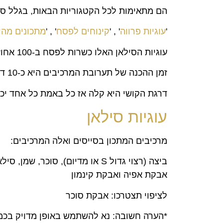
הם מתאימות לכל הקטגוריות הבאות, בגלל סוג
'
עוגיות פרווה
' , '
קינוחים לפסח
' , '
מתכונים מהי
עוגיות הסילאן האלו כשרות לפסח ב-100 אחוז ככה שאין לכם מה לדאוג בכלל!
זמן ההכנה של תערובת המרכיבים היא כ-10 דקות בלבד!!!
דרגת הקושי היא קלה אז כל באמת כל אחד יכו
עוגיות סילאן
מרכיבים המתכון בסייסים ואלה המרכיבים:
ביצה (רצוי גדול S או מדיום), סוכר, שמן, סילאן, אגוזי מלך טחונים, קמח מצה, קמח תפוח אדמה,
אבקת אפיה ואבקת קינמון
לציפוי תצטרכו: אבקת סוכר
*הערה חשובה: נא להשתמש באופן מדויק בכמו