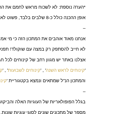
*הערה נוספת: לא לשכוח מראש לחמם את התנור ל-175 
אופן ההכנה כולל כ-8 שלבים בלבד, פשוט לא? 🙂
–
אנחנו מאוד אוהבים את המתכון הזה כי מי אמר
לא חייב להסתפק רק במצה עם שוקולד! תפנקו
אצלנו באתר יש מגוון רחב של קינוחים לכל חג
'
קינוחים לראש השנה
' , '
קינוחים לשבועות
' , '
קי
והמתכון הנ"ל שמתאים ונמצא בקטגוריית '
קינ
–
בגלל הפופולאריות של העוגיות האלה והביקוש
מספר של מתכונים שונים לסוגי עוגיות שונות. ג