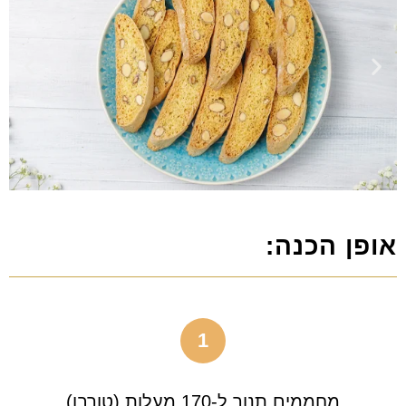
אופן הכנה:
1
מחממים תנור ל-170 מעלות (טורבו)