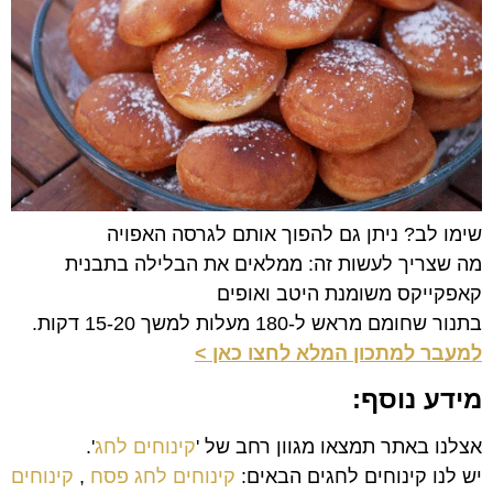
שימו לב? ניתן גם להפוך אותם לגרסה האפויה
מה שצריך לעשות זה: ממלאים את הבלילה בתבנית
קאפקייקס משומנת היטב ואופים
בתנור שחומם מראש ל-180 מעלות למשך 15-20 דקות.
למעבר למתכון המלא לחצו כאן >
מידע נוסף:
אצלנו באתר תמצאו מגוון רחב של '
קינוחים לחג
'.
יש לנו קינוחים לחגים הבאים:
קינוחים לחג פסח
,
קינוחים