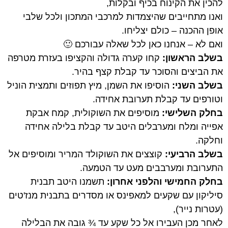
להכין את הקינוח בכיף ובקלות,
ואנו מתחייבים שהיצמדות למרכבי המתכון ולכל שלבי
אופן ההכנה – כולם יצליחו.
ואם לא – אנחנו כאן לכל שאלה עבורכם 🙂
בשלב הראשון:
קחו קערה גדולה
והקציפו בעזרת מטרפה
את הביצים והסוכר עד קבלת קצף בהיר.
בשלב השני:
הוסיפו את השמן, מיץ תפוזים ותמצית הוניל
וטורפים עד קבלת תערובת אחידה.
בחלק השלישי:
מוסיפים את השוקולית, קמח אבקת
אפייה ומלח ומערבלים היטב עד קבלת בלילה אחידה
וחלקה.
בשלב הרביעי:
קוצצים את השוקולד המריר ומוסיפים אל
התערובת ומערבבים מעט עד הטמעה.
בחלק החמישי והלפני אחרון:
תשמנו היטב תבנית
סיליקון עם שקעים למאפינס או מסדרים בתבנית מנז'טים
(עטרות נייר),
לאחר מכן העבירו אל כל שקע עד ¾ גובה את הבלילה