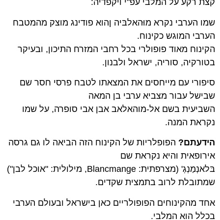
קצת רקע על המלבי עפ"י ויקפדיה:
שמו הערבי נקרא מוּהאלבּיה ןהוא פודינג מוצק מהמטבח
הערבי המוגש כקינוח.
הקינוח מאוד פופולרי בכל רחבי המזרח התיכון, ובעיקר
בטורקיה, סוריה, ישראל ולבנון.
סיפורי עם מייחסים את המצאתו לטבח פרסי חסר שם
שבישל עבור מצביא ערבי בן המאה
השביעית בשם אל-מוהאלאב אבן אבי סופרה, על שמו
נקראת המנה.
הידעתם?
הפופלריות של הקינוח הזה הביאה לו גם גרסה
אירופאית והיא נקראת שם
בּלאנְמַנְגְ' (מצרפתית: Blancmange, מילולית: "אוכל לבן")
שמתובלת לרוב בתמצית שקדים.
אחד מהקינוחים הפופולריים כאן בישראל ובעולם הערבי
בכלל הוא המלבי.