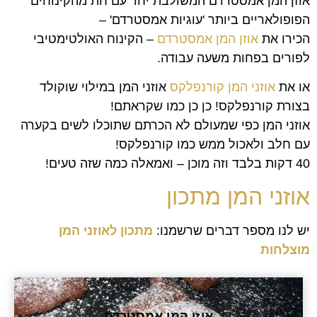
אוזן המן אמסטרדם המשולבת יחד עם חת מהקינוחים
הפופולאריים ביותר 'עוגיות אמסטרדם' –
הכירו את
אוזן המן אמסטרדם
– הקינוח האולטימטיבי
לפורים בפחות משעה עבודה.
או את
אוזני המן קורנפלקס
אוזני המן במילוי שוקולד
בצורת קורנפלקס! כן כן כמו שקראתם!
אוזני המן כפי שמעולם לא הכרתם שתוכלו לשים בקערה
עם חלב ולאכול ממש כמו קורנפלקס!
40 דקות בלבד וזה מוכן – ואמאלה כמה שזה טעים!
אוזני המן מתכון
יש לנו מספר דברים שרשמנו:
מתכון לאוזני המן
מוצלחות
אוזן המן אמסטרדם