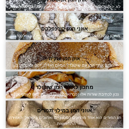
לא יכולנו לוותר ולא לשתף אתכם ביצירת אומנות הזאת? אוהבים...
אוזני המן קורנפלקס
מתכון בלעדי שלנו! אוזני המן במילוי שוקולד בצורת קורנפלקס! כן...
אוזן המן ענקית
אוהבים אוזני המן עם שוקולד? הפעם הגדלנו לכם ולא ב1.90....
מתכון לאוזני המן שוקולד
נכון לכתיבת שורות אלו (פברואר 2022) היינו חייבים לשתף את...
אוזני המן במילוי תמרים
חג הפורים הוא אחד מהחגים הססגוניים ואהובים בישראל. האווירה,
התחפושות...