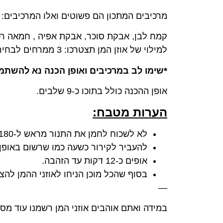
מרכיבים המתכון הם פשוטים ואלו המרכיבים:
קמח לבן, אבקת סוכר, אבקת אפיה , חמאה רכה
למילוי של אוזן המן תצטרכו: 3 ממרחים לבחירתכם (נוטלה/קינדר/שוקולד השחר/לוטוס)
*שימו לב במרכיבים ואופן הכנה נא להשתמ
אופן ההכנה כולל בתוכו כ-9 שלבים.
הערות מטבח:
לא לשכוח לחמן את התנור מראש ל-180 מעלות ולרפד בנייר אפיה.
להעביר לקירור כשעה כמו שרשום באופן 
אופים כ-12 דקות עד הזהבה.
בסוף שהכל מוכן הניחו לאוזני ההמן להצ
—
במידה ואתם אוהבים אוזני המן רשמנו עוד מספ