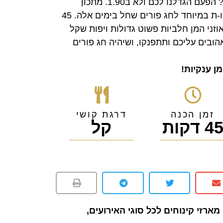
אוהבים אוזני המן עם שוקולד? הפעם הגדלנו לכם ולא ב1.90. מתכון
מטורףףף לאוזני המן ע-נ-ק-י-ו-ת במיוחד לחג פורים שחל בימים אלה. 45
ות הכנה בלבד ויש לכם 2 אוזני המן חלביות פשוט גדולות ויפות שקל
ובים עליכם ותתפנקו, ושיהיה חג פורים
זמן הכנה
דרגת קושי
4 דקות
קל
מארזי קינוחים לכל סוגי האירועים,