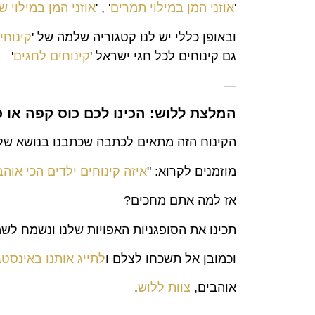
'
אוזני המן במילוי תמרים
' , '
אוזני המן במילוי ש
ובאופן כללי יש לנו קטגוריה שלמה של '
קינוחי
גם קינוחים לכל חגי ישראל '
קינוחים לחגים
'
—
המלצת ללוש: הכינו לכם כוס קפה או כ
הקינוח הזה מתאים לכתבה שכתבנו בנושא של 
מוזמנים לקרוא: "
איזה קינוחים ילדים הכי אוהב
אז למה אתם מחכים?
תכינו את הסופגניות האפויות שלנו ונשמח לשמ
וכמובן אל תשכחו לצלם ו
לתייג אותנו באינסט
אוהבים,
צוות ללוש
.