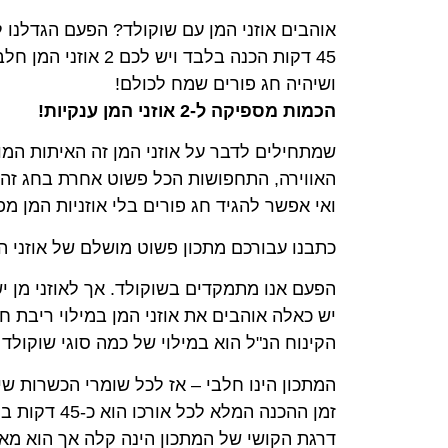
אוהבים אוזני המן עם שוקולד? הפעם הגדלנו לכם ולא ב1.90. מתכון מטורףףף לאוזני המן ע-נ-ק-י-ו-ת במיוחד לח
45 דקות הכנה בלבד ויש לכם 2 אוזני המן חלביות פשוט גדולות ויפות שקל להכין – בחרו את הממרחים אהובים עליכם ותתפנקו,
ושיהיה חג פורים שמח לכולם!
הכמות מספיקה ל-2 אוזני המן ענקיות!
שמתחילים לדבר על אוזני המן זה האיתות המו
האווירה, התחפושות הכל פשוט אחרת בחג זה. 
ואי אפשר להגיד חג פורים בלי אוזניות המן מפ
כתבנו עבורכם מתכון פשוט מושלם של אוזני המ
הפעם אנו מתמקדים בשוקולד. אך לאוזני מן י
יש כאלה אוהבים את אוזני המן במילוי ריבת ח
הקינוח הנ"ל הוא במילוי של כמה סוגי שוקולד
המתכון הינו חלבי – אז לכל שומרי הכשרות שי
זמן ההכנה המלא לכל אורכו הוא כ-45 דקות בלבד.
דרגת הקושי של המתכון הינה קלה אך הוא מא